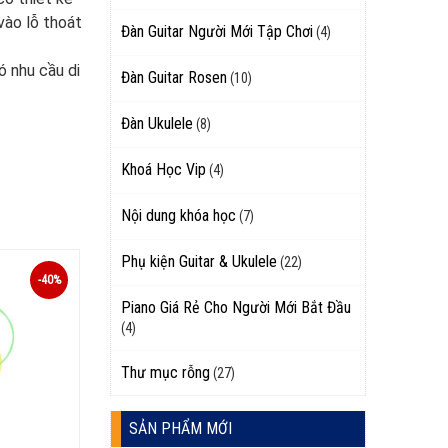
vào lỗ thoát
Đàn Guitar Người Mới Tập Chơi
(4)
ó nhu cầu di
Đàn Guitar Rosen
(10)
Đàn Ukulele
(8)
Khoá Học Vip
(4)
Nội dung khóa học
(7)
Phụ kiện Guitar & Ukulele
(22)
-40%
Piano Giá Rẻ Cho Người Mới Bắt Đầu
(4)
Thư mục rỗng
(27)
SẢN PHẨM MỚI