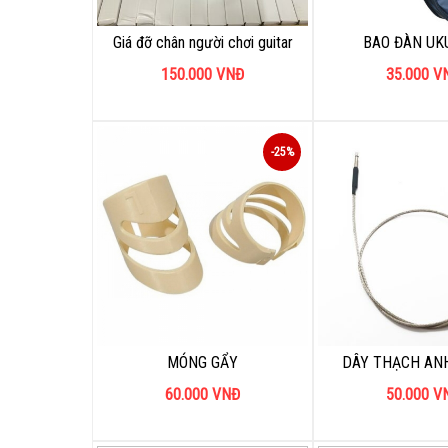
Giá đỡ chân người chơi guitar
BAO ĐÀN UK
150.000
VNĐ
35.000
V
-25%
MÓNG GẨY
DÂY THẠCH ANH
60.000
VNĐ
50.000
V