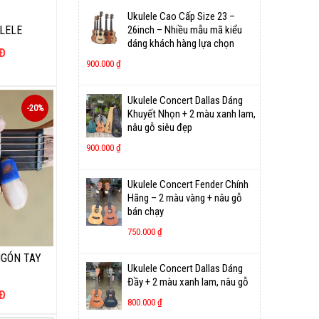
Ukulele Cao Cấp Size 23 –
LELE
26inch – Nhiều mẫu mã kiểu
dáng khách hàng lựa chọn
Đ
900.000
₫
Ukulele Concert Dallas Dáng
-20%
Khuyết Nhọn + 2 màu xanh lam,
nâu gỗ siêu đẹp
900.000
₫
Ukulele Concert Fender Chính
Hãng – 2 màu vàng + nâu gỗ
bán chạy
750.000
₫
NGÓN TAY
Ukulele Concert Dallas Dáng
Đầy + 2 màu xanh lam, nâu gỗ
Đ
800.000
₫