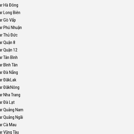
ar Hà Đông
ar Long Biên
ar Gò Vấp
ar Phú Nhuận
ar Thủ Đức
ar Quận 8
ar Quận 12
r Tân Bình
r Bình Tân
ar Đà Nẵng
ar ĐăkLak
ar ĐăkNông
ar Nha Trang
ar Đà Lạt
ar Quảng Nam
ar Quảng Ngãi
ar Cà Mau
ar Vũng Tàu