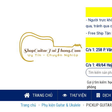
- Người trực kh
qua, tránh qua
- Free Ship Tậ
C/s 1: 258 P. Vă
C/s 1: 49/64 Hu
Gợi ý tìm kiếm:
họ
phòng
TRANG CHỦ
THƯ VIỆN
DỊCH
›
›
Trang chủ
Phụ kiện Guitar & Ukulele
PICKUP GUITAR