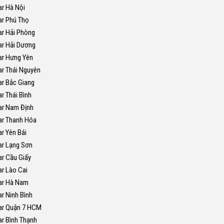
ar Hà Nội
ar Phú Thọ
ar Hải Phòng
ar Hải Dương
ar Hưng Yên
ar Thái Nguyên
ar Bắc Giang
r Thái Bình
ar Nam Định
ar Thanh Hóa
r Yên Bái
ar Lạng Sơn
ar Cầu Giấy
ar Lào Cai
ar Hà Nam
r Ninh Bình
ar Quận 7 HCM
ar Bình Thạnh