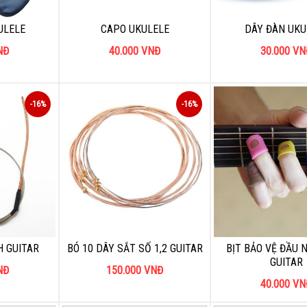
ULELE
CAPO UKULELE
DÂY ĐÀN UKU
NĐ
40.000
VNĐ
30.000
VN
-16%
-16%
 GUITAR
BÓ 10 DÂY SẮT SỐ 1,2 GUITAR
BỊT BẢO VỆ ĐẦU 
GUITAR
NĐ
150.000
VNĐ
40.000
VN