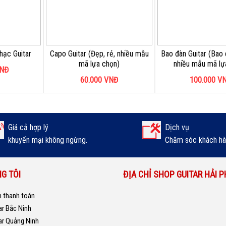
nhạc Guitar
Capo Guitar (Đẹp, rẻ, nhiều mẫu
Bao đàn Guitar (Bao 
mã lựa chọn)
nhiều mẫu mã lự
NĐ
60.000
VNĐ
100.000
V
Giá cả hợp lý
Dịch vụ
khuyến mại không ngừng.
Chăm sóc khách hàn
G TÔI
ĐỊA CHỈ SHOP GUITAR HẢI 
 thanh toán
ar Bắc Ninh
ar Quảng Ninh