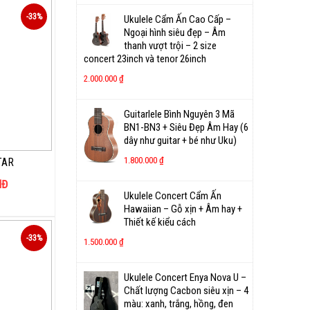
-33%
Ukulele Cẩm Ấn Cao Cấp –
Ngoại hình siêu đẹp – Âm
thanh vượt trội – 2 size
concert 23inch và tenor 26inch
2.000.000
₫
Guitarlele Bình Nguyên 3 Mã
BN1-BN3 + Siêu Đẹp Âm Hay (6
dây như guitar + bé như Uku)
1.800.000
₫
TAR
NĐ
Ukulele Concert Cẩm Ấn
Hawaiian – Gỗ xịn + Âm hay +
Thiết kế kiểu cách
-33%
1.500.000
₫
Ukulele Concert Enya Nova U –
Chất lượng Cacbon siêu xịn – 4
màu: xanh, trắng, hồng, đen