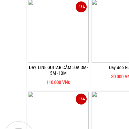
-15%
DÂY LINE GUITAR CẮM LOA 3M-
Dây đeo Gu
5M -10M
30.000
V
110.000
VNĐ
-16%