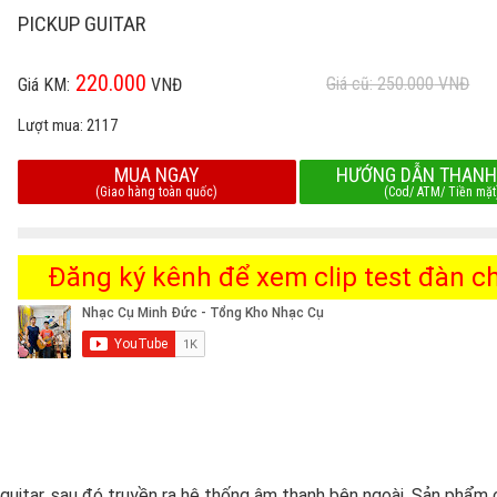
PICKUP GUITAR
220.000
Giá cũ: 250.000
VNĐ
Giá KM:
VNĐ
Lượt mua:
2117
MUA NGAY
HƯỚNG DẪN THANH
(Giao hàng toàn quốc)
(Cod/ ATM/ Tiền mặt
Đăng ký kênh để xem clip test đàn chi
 guitar, sau đó truyền ra hệ thống âm thanh bên ngoài. Sản phẩm 