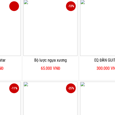
-13%
itar
Bộ lược ngựa xương
EQ ĐÀN GUI
NĐ
65.000
VNĐ
300.000
V
-11%
-25%