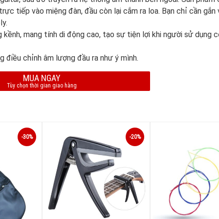
rực tiếp vào miệng đàn, đầu còn lại cắm ra loa. Bạn chỉ cần gắn 
ly.
kềnh, mang tính di động cao, tạo sự tiện lợi khi người sử dụng c
 điều chỉnh âm lượng đầu ra như ý mình.
MUA NGAY
Tùy chọn thời gian giao hàng
-30%
-20%