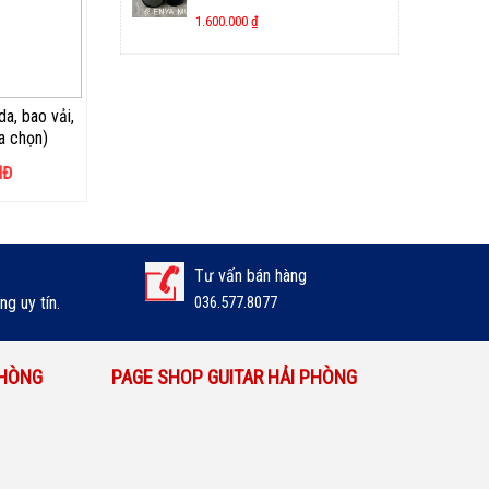
1.600.000
₫
da, bao vải,
a chọn)
NĐ
Tư vấn bán hàng
g uy tín.
036.577.8077
PHÒNG
PAGE SHOP GUITAR HẢI PHÒNG