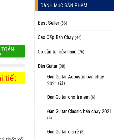
DANH MỤC SẢN PHẨM
Best Seller
(56)
Cao Cấp Bán Chạy
(44)
 TOÁN
Có sẵn tại cửa hàng
(76)
)
Đàn Guitar
(38)
 tiết
Đàn Guitar Acoustic bán chạy
2021
(21)
Đàn Guitar cho trẻ em
(6)
Đàn Guitar Classic bán chạy 2021
(4)
Đàn Guitar giá rẻ
(8)
có thiết kế