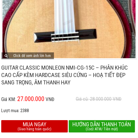
Click để xem ảnh lớn hơn
GUITAR CLASSIC MONLEON NMI-CG-15C – PHÂN KHÚC
CAO CẤP KÈM HARDCASE SIÊU CỨNG – HOẠ TIẾT ĐẸP
SANG TRỌNG, ÂM THANH HAY
27.000.000
Giá cũ: 28.000.000
VNĐ
Giá KM:
VNĐ
Lượt mua:
2388
MUA NGAY
HƯỚNG DẪN THANH TOÁN
(Giao hàng toàn quốc)
(Cod/ ATM/ Tiền mặt)