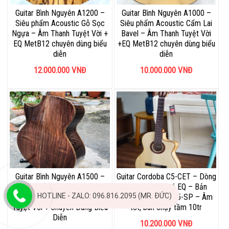
Guitar Bình Nguyên A1200 –
Guitar Bình Nguyên A1000 –
Siêu phẩm Acoustic Gỗ Sọc
Siêu phẩm Acoustic Cẩm Lai
Ngựa – Âm Thanh Tuyệt Vời +
Bavel – Âm Thanh Tuyệt Vời
EQ MetB12 chuyên dùng biểu
+EQ MetB12 chuyên dùng biểu
diễn
diễn
12.000.000
VNĐ
10.000.000
VNĐ
Guitar Bình Nguyên A1500 –
Guitar Cordoba C5-CET – Dòng
Siêu phẩm Guitar Acoustic
Thùng Mỏng Có EQ – Bản
HOTLINE - ZALO: 096.816.2095 (MR. ĐỨC)
Cẩm Ấn Chọn Lọc – Âm Thanh
Nâng Cấp Dòng C5-SP – Âm
Tuyệt Vời + Chuyên Dùng Biểu
tốt, bán chạy tầm 10tr
Diễn
10.200.000
VNĐ