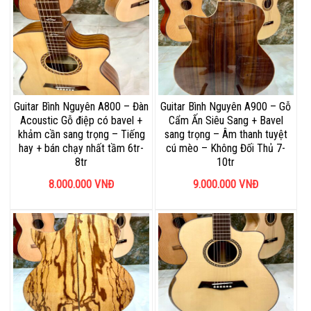
Guitar Bình Nguyên A800 – Đàn
Guitar Bình Nguyên A900 – Gỗ
Acoustic Gỗ điệp có bavel +
Cẩm Ấn Siêu Sang + Bavel
khảm cần sang trọng – Tiếng
sang trọng – Âm thanh tuyệt
hay + bán chạy nhất tầm 6tr-
cú mèo – Không Đối Thủ 7-
8tr
10tr
8.000.000
VNĐ
9.000.000
VNĐ