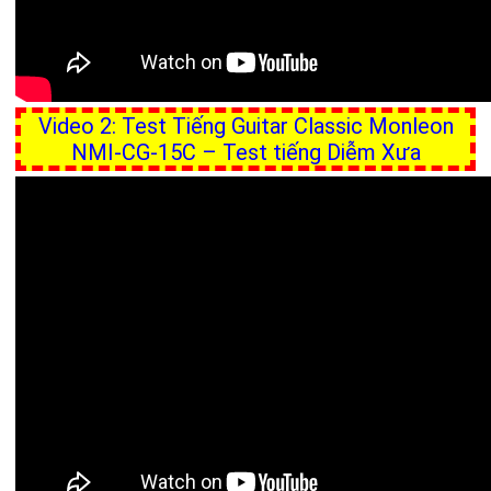
Video 2: Test Tiếng Guitar Classic Monleon
NMI-CG-15C – Test tiếng Diễm Xưa