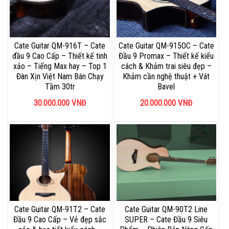
Cate Guitar QM-916T – Cate
Cate Guitar QM-915OC – Cate
đầu 9 Cao Cấp – Thiết kế tinh
Đầu 9 Promax – Thiết kế kiểu
xảo – Tiếng Max hay – Top 1
cách & Khảm trai siêu đẹp –
Đàn Xịn Việt Nam Bán Chạy
Khảm cần nghệ thuật + Vát
Tầm 30tr
Bavel
30.000.000
VNĐ
20.000.000
VNĐ
Cate Guitar QM-91T2 – Cate
Cate Guitar QM-90T2 Line
Đầu 9 Cao Cấp – Vẻ đẹp sắc
SUPER – Cate Đầu 9 Siêu