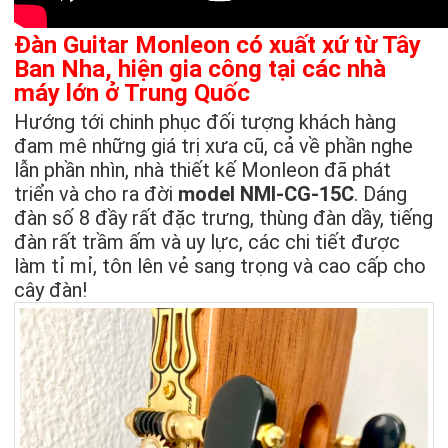
Đàn Guitar Monleon có xuất xứ từ Tây
Ban Nha, hiện gia công tại các nhà
máy lớn ở Trung Quốc
Hướng tới chinh phục đối tượng khách hàng
đam mê những giá trị xưa cũ, cả về phần nghe
lẫn phần nhìn, nhà thiết kế Monleon đã phát
triển và cho ra đời
model NMI-CG-15C
. Dáng
đàn số 8 đầy rất đặc trưng, thùng đàn dầy, tiếng
đàn rất trầm ấm và uy lực, các chi tiết được
làm tỉ mỉ, tôn lên vẻ sang trọng và cao cấp cho
cây đàn!