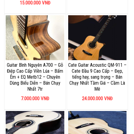
15.000.000
VNĐ
Guitar Bình Nguyên A700 – Gỗ
Cate Guitar Acoustic QM-911 –
Điệp Cao Cấp Viền Lúa – Bấm
Cate Đầu 9 Cao Cấp – Đẹp,
Êm + EQ Metb12 – Chuyên
tiếng hay, sang trọng – Bán
Dùng Biểu Diễn – Bán Chạy
Chạy Nhất Tầm Giá – Cầm Là
Nhất 7tr
Mê
7.000.000
VNĐ
24.000.000
VNĐ