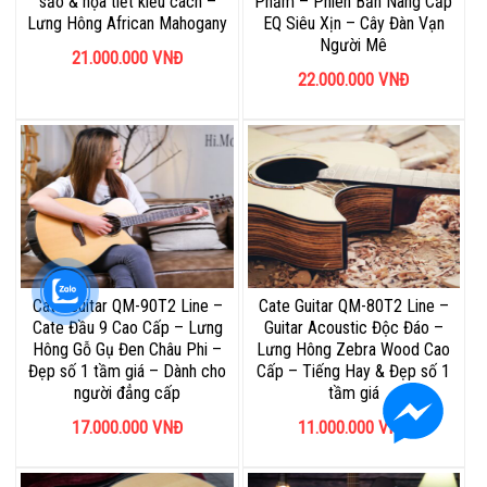
sảo & họa tiết kiểu cách –
Phẩm – Phiên Bản Nâng Cấp
Lưng Hông African Mahogany
EQ Siêu Xịn – Cây Đàn Vạn
Người Mê
21.000.000
VNĐ
22.000.000
VNĐ
Cate Guitar QM-90T2 Line –
Cate Guitar QM-80T2 Line –
Cate Đầu 9 Cao Cấp – Lưng
Guitar Acoustic Độc Đáo –
Hông Gỗ Gụ Đen Châu Phi –
Lưng Hông Zebra Wood Cao
Đẹp số 1 tầm giá – Dành cho
Cấp – Tiếng Hay & Đẹp số 1
người đẳng cấp
tầm giá
17.000.000
VNĐ
11.000.000
VNĐ