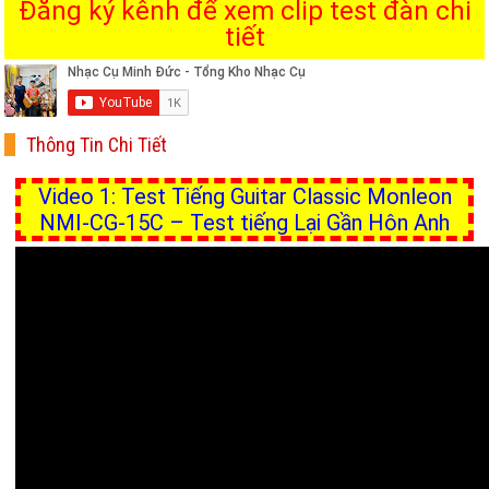
Đăng ký kênh để xem clip test đàn chi
tiết
Thông Tin Chi Tiết
Video 1: Test Tiếng Guitar Classic Monleon
NMI-CG-15C – Test tiếng Lại Gần Hôn Anh