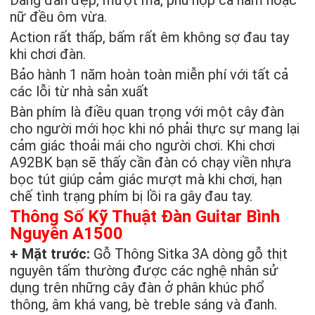
Dáng đàn đẹp, mượt mà, phù hợp cả nam hoặc
nữ đều ôm vừa.
Action rất thấp, bấm rất êm không sợ đau tay
khi chơi đàn.
Bảo hành 1 năm hoàn toàn miễn phí với tất cả
các lỗi từ nhà sản xuất
Bàn phím là điều quan trọng với một cây đàn
cho người mới học khi nó phải thực sự mang lại
cảm giác thoải mái cho người chơi. Khi chơi
A92BK bạn sẽ thấy cần đàn có chạy viền nhựa
bọc tút giúp cảm giác mượt mà khi chơi, hạn
chế tình trạng phím bị lồi ra gây đau tay.
Thông Số Kỹ Thuật Đàn Guitar Bình
Nguyên A1500
+ Mặt trước:
Gỗ Thông Sitka 3A dòng gỗ thịt
nguyên tấm thường được các nghệ nhân sử
dụng trên những cây đàn ở phân khúc phổ
thông, âm khá vang, bè treble sáng và đanh.