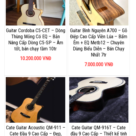
Guitar Cordoba C5-CET – Dòng
Guitar Bình Nguyên A700 – Gỗ
Thùng Mỏng Có EQ – Bản
Điệp Cao Cấp Viền Lúa – Bấm
Nâng Cấp Dòng C5-SP – Âm
Êm + EQ Metb12 – Chuyên
tốt, bán chạy tầm 10tr
Dùng Biểu Diễn – Bán Chạy
Nhất 7tr
10.200.000
VNĐ
7.000.000
VNĐ
Cate Guitar Acoustic QM-911 –
Cate Guitar QM-916T – Cate
Cate Đầu 9 Cao Cấp – Đẹp,
đầu 9 Cao Cấp – Thiết kế tinh