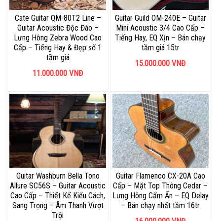
Cate Guitar QM-80T2 Line –
Guitar Guild OM-240E – Guitar
Guitar Acoustic Độc Đáo –
Mini Acoustic 3/4 Cao Cấp –
Lưng Hông Zebra Wood Cao
Tiếng Hay, EQ Xịn – Bán chạy
Cấp – Tiếng Hay & Đẹp số 1
tầm giá 15tr
tầm giá
15.000.000
VNĐ
11.000.000
VNĐ
Guitar Washburn Bella Tono
Guitar Flamenco CX-20A Cao
Allure SC56S – Guitar Acoustic
Cấp – Mặt Top Thông Cedar –
Cao Cấp – Thiết Kế Kiểu Cách,
Lưng Hông Cẩm Ấn – EQ Delay
Sang Trọng – Âm Thanh Vượt
– Bán chạy nhất tầm 16tr
Trội