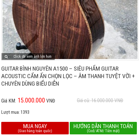
Click để xem ảnh lớn hơn
GUITAR BÌNH NGUYÊN A1500 – SIÊU PHẨM GUITAR
ACOUSTIC CẨM ẤN CHỌN LỌC – ÂM THANH TUYỆT VỜI +
CHUYÊN DÙNG BIỂU DIỄN
15.000.000
Giá cũ: 16.000.000
VNĐ
Giá KM:
VNĐ
Lượt mua:
1393
MUA NGAY
HƯỚNG DẪN THANH TOÁN
(Giao hàng toàn quốc)
(Cod/ ATM/ Tiền mặt)