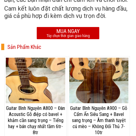
Cam kết luôn đặt chất lượng dịch vụ hàng đầu,
giá cả phù hợp đi kèm dịch vụ trọn đời.
MUA NGAY
Tùy chọn thời gian giao hàng
Sản Phẩm Khác
Guitar Bình Nguyên A800 – Đàn
Guitar Bình Nguyên A900 – Gỗ
Acoustic Gỗ điệp có bavel +
Cẩm Ấn Siêu Sang + Bavel
khảm cần sang trọng – Tiếng
sang trọng – Âm thanh tuyệt
hay + bán chạy nhất tầm 6tr-
cú mèo – Không Đối Thủ 7-
8tr
10tr