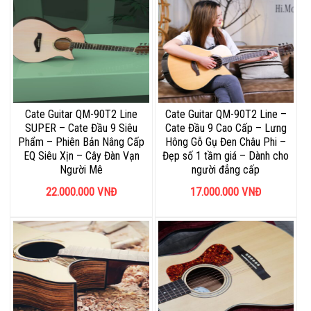
Cate Guitar QM-90T2 Line
Cate Guitar QM-90T2 Line –
SUPER – Cate Đầu 9 Siêu
Cate Đầu 9 Cao Cấp – Lưng
Phẩm – Phiên Bản Nâng Cấp
Hông Gỗ Gụ Đen Châu Phi –
EQ Siêu Xịn – Cây Đàn Vạn
Đẹp số 1 tầm giá – Dành cho
Người Mê
người đẳng cấp
22.000.000
VNĐ
17.000.000
VNĐ