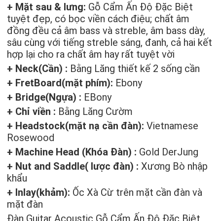
+ Mặt sau & lưng:
Gỗ Cẩm Ấn Độ Đặc Biệt
tuyệt đẹp, có bọc viền cách điệu; chất âm
đồng đều cả âm bass và streble, âm bass dày,
sâu cùng với tiếng streble sáng, đanh, cả hai kết
hợp lại cho ra chất âm hay rất tuyệt vời
+ Neck(Cần) :
Bằng Lăng thiết kế 2 sống cần
+ FretBoard(mặt phím):
Ebony
+ Bridge(Ngựa) :
EBony
+ Chỉ viền :
Bằng Lăng Cườm
+ Headstock(mặt nạ cần đàn):
Vietnamese
Rosewood
+ Machine Head (Khóa Đàn) :
Gold DerJung
+ Nut and Saddle( lược đàn) :
Xương Bò nhập
khẩu
+ Inlay(khảm):
Ốc Xà Cừ trên mặt cần đàn và
mặt đàn
Đàn Guitar Acoustic Gỗ Cẩm Ấn Độ Đặc Biệt