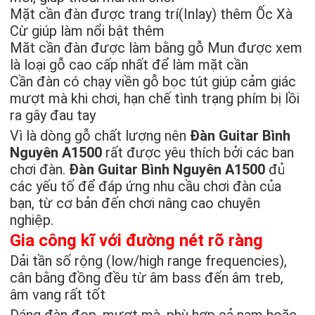
Mặt cần đàn được trang trí(Inlay) thêm Ốc Xà
Cừ giúp làm nổi bật thêm
Măt cần đàn được làm bằng gỗ Mun được xem
là loại gỗ cao cấp nhất để làm mặt cần
Cần đàn có chạy viền gỗ bọc tút giúp cảm giác
mượt mà khi chơi, hạn chế tình trạng phím bị lồi
ra gây đau tay
Vì là dòng gỗ chất lượng nên
Đàn Guitar Bình
Nguyên A1500
rất được yêu thích bởi các ban
chơi đàn.
Đàn Guitar Bình Nguyên A1500
đủ
các yếu tố để đáp ứng nhu cầu chơi đàn của
bạn, từ cơ bản đến chơi nâng cao chuyên
nghiệp.
Gia công kĩ với đường nét rõ ràng
Dải tần số rộng (low/high range frequencies),
cân bằng đồng đều từ âm bass đến âm treb,
âm vang rất tốt