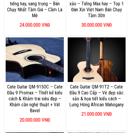
tiếng hay, sang trọng – Bán
xảo – Tiếng Max hay – Top 1
Chạy Nhất Tầm Giá – Cầm Là
Đàn Xịn Việt Nam Bán Chạy
Mê
Tầm 30tr
24.000.000
VNĐ
30.000.000
VNĐ
Cate Guitar QM-915OC – Cate
Cate Guitar QM-91T2 – Cate
Đầu 9 Promax – Thiết kế kiểu
Đầu 9 Cao Cấp – Vẻ đẹp sắc
cách & Khảm trai siêu đẹp –
sảo & họa tiết kiểu cách –
Khảm cần nghệ thuật + Vát
Lưng Hông African Mahogany
Bavel
21.000.000
VNĐ
20.000.000
VNĐ