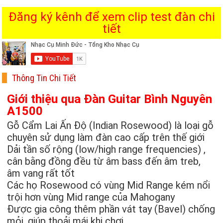
Đăng ký kênh để xem clip test đàn chi
tiết
Thông Tin Chi Tiết
Giới thiệu qua Đàn Guitar Bình Nguyên
A1500
Gỗ Cẩm Lai Ấn Độ (Indian Rosewood) là loại gỗ
chuyên sử dụng làm đàn cao cấp trên thế giới
Dải tần số rộng (low/high range frequencies) ,
cân bằng đồng đều từ âm bass đến âm treb,
âm vang rất tốt
Các họ Rosewood có vùng Mid Range kém nổi
trội hơn vùng Mid range của Mahogany
Được gia công thêm phần vát tay (Bavel) chống
mỏi, giúp thoải mái khi chơi