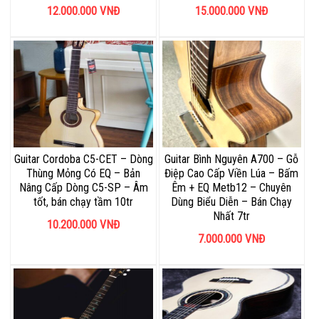
12.000.000
VNĐ
15.000.000
VNĐ
Guitar Cordoba C5-CET – Dòng
Guitar Bình Nguyên A700 – Gỗ
Thùng Mỏng Có EQ – Bản
Điệp Cao Cấp Viền Lúa – Bấm
Nâng Cấp Dòng C5-SP – Âm
Êm + EQ Metb12 – Chuyên
tốt, bán chạy tầm 10tr
Dùng Biểu Diễn – Bán Chạy
Nhất 7tr
10.200.000
VNĐ
7.000.000
VNĐ