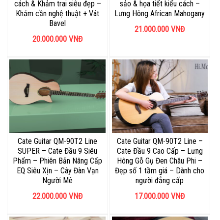
cách & Khảm trai siêu đẹp –
sảo & họa tiết kiểu cách –
Khảm cần nghệ thuật + Vát
Lưng Hông African Mahogany
Bavel
21.000.000
VNĐ
20.000.000
VNĐ
Cate Guitar QM-90T2 Line
Cate Guitar QM-90T2 Line –
SUPER – Cate Đầu 9 Siêu
Cate Đầu 9 Cao Cấp – Lưng
Phẩm – Phiên Bản Nâng Cấp
Hông Gỗ Gụ Đen Châu Phi –
EQ Siêu Xịn – Cây Đàn Vạn
Đẹp số 1 tầm giá – Dành cho
Người Mê
người đẳng cấp
22.000.000
VNĐ
17.000.000
VNĐ