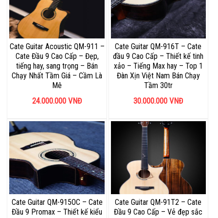
Cate Guitar Acoustic QM-911 –
Cate Guitar QM-916T – Cate
Cate Đầu 9 Cao Cấp – Đẹp,
đầu 9 Cao Cấp – Thiết kế tinh
tiếng hay, sang trọng – Bán
xảo – Tiếng Max hay – Top 1
Chạy Nhất Tầm Giá – Cầm Là
Đàn Xịn Việt Nam Bán Chạy
Mê
Tầm 30tr
24.000.000
VNĐ
30.000.000
VNĐ
Cate Guitar QM-915OC – Cate
Cate Guitar QM-91T2 – Cate
Đầu 9 Promax – Thiết kế kiểu
Đầu 9 Cao Cấp – Vẻ đẹp sắc