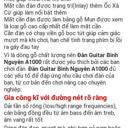
Mặt cần đàn được trang trí(Inlay) thêm Ốc Xà
Cừ giúp làm nổi bật thêm
Măt cần đàn được làm bằng gỗ Mun được xem
là loại gỗ cao cấp nhất để làm mặt cần
Cần đàn có chạy viền gỗ bọc tút giúp cảm giác
mượt mà khi chơi, hạn chế tình trạng phím bị lồi
ra gây đau tay
Vì là dòng gỗ chất lượng nên
Đàn Guitar Bình
Nguyên A1000
rất được yêu thích bởi các ban
chơi đàn.
Đàn Guitar Bình Nguyên A1000
đủ
các yếu tố để đáp ứng nhu cầu chơi đàn của
bạn, từ cơ bản đến chơi nâng cao chuyên
nghiệp.
Gia công kĩ với đường nét rõ ràng
Dải tần số rộng (low/high range frequencies),
cân bằng đồng đều từ âm bass đến âm treb,
âm vang rất tốt