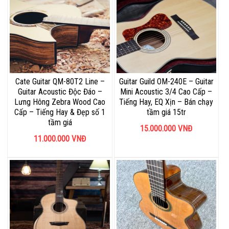
Cate Guitar QM-80T2 Line –
Guitar Guild OM-240E – Guitar
Guitar Acoustic Độc Đáo –
Mini Acoustic 3/4 Cao Cấp –
Lưng Hông Zebra Wood Cao
Tiếng Hay, EQ Xịn – Bán chạy
Cấp – Tiếng Hay & Đẹp số 1
tầm giá 15tr
tầm giá
15.000.000
VNĐ
11.000.000
VNĐ