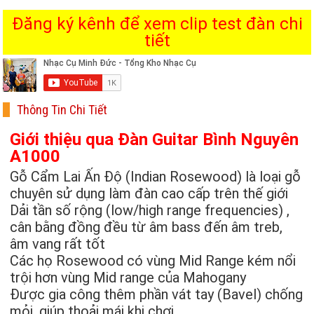
Đăng ký kênh để xem clip test đàn chi
tiết
Thông Tin Chi Tiết
Giới thiệu qua Đàn Guitar Bình Nguyên
A1000
Gỗ Cẩm Lai Ấn Độ (Indian Rosewood) là loại gỗ
chuyên sử dụng làm đàn cao cấp trên thế giới
Dải tần số rộng (low/high range frequencies) ,
cân bằng đồng đều từ âm bass đến âm treb,
âm vang rất tốt
Các họ Rosewood có vùng Mid Range kém nổi
trội hơn vùng Mid range của Mahogany
Được gia công thêm phần vát tay (Bavel) chống
mỏi, giúp thoải mái khi chơi