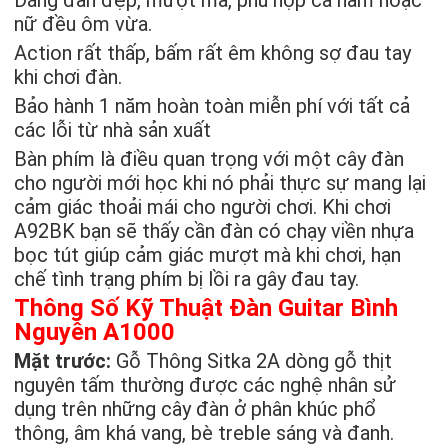
Dáng đàn đẹp, mượt mà, phù hợp cả nam hoặc
nữ đều ôm vừa.
Action rất thấp, bấm rất êm không sợ đau tay
khi chơi đàn.
Bảo hành 1 năm hoàn toàn miễn phí với tất cả
các lỗi từ nhà sản xuất
Bàn phím là điều quan trọng với một cây đàn
cho người mới học khi nó phải thực sự mang lại
cảm giác thoải mái cho người chơi. Khi chơi
A92BK bạn sẽ thấy cần đàn có chạy viền nhựa
bọc tút giúp cảm giác mượt mà khi chơi, hạn
chế tình trạng phím bị lồi ra gây đau tay.
Thông Số Kỹ Thuật Đàn Guitar Bình
Nguyên A1000
Mặt trước:
Gỗ Thông Sitka 2A dòng gỗ thịt
nguyên tấm thường được các nghệ nhân sử
dụng trên những cây đàn ở phân khúc phổ
thông, âm khá vang, bè treble sáng và đanh.