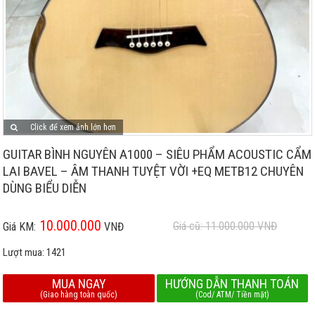
Click để xem ảnh lớn hơn
GUITAR BÌNH NGUYÊN A1000 – SIÊU PHẨM ACOUSTIC CẨM
LAI BAVEL – ÂM THANH TUYỆT VỜI +EQ METB12 CHUYÊN
DÙNG BIỂU DIỄN
10.000.000
Giá cũ: 11.000.000
VNĐ
Giá KM:
VNĐ
Lượt mua:
1421
MUA NGAY
HƯỚNG DẪN THANH TOÁN
(Giao hàng toàn quốc)
(Cod/ ATM/ Tiền mặt)