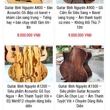
Guitar Bình Nguyên A800 – Đàn
Guitar Bình Nguyên A900 – Gỗ
Acoustic Gỗ điệp có bavel +
Cẩm Ấn Siêu Sang + Bavel
khảm cần sang trọng – Tiếng
sang trọng – Âm thanh tuyệt
hay + bán chạy nhất tầm 6tr-
cú mèo – Không Đối Thủ 7-
8tr
10tr
8.000.000
VNĐ
9.000.000
VNĐ
Guitar Bình Nguyên A1200 –
Guitar Bình Nguyên A1500 –
Siêu phẩm Acoustic Gỗ Sọc
Siêu phẩm Guitar Acoustic
Ngựa – Âm Thanh Tuyệt Vời +
Cẩm Ấn Chọn Lọc – Âm Thanh
EQ MetB12 chuyên dùng biểu
Tuyệt Vời + Chuyên Dùng Biểu
diễn
Diễn